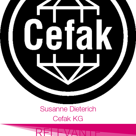
Susanne Dieterich
Cefak KG
RELEVANTE